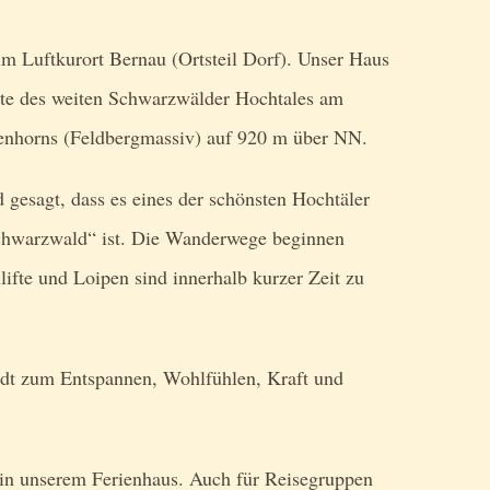
im Luftkurort Bernau (Ortsteil Dorf). Unser Haus
eite des weiten Schwarzwälder Hochtales am
enhorns (Feldbergmassiv) auf 920 m über NN.
gesagt, dass es eines der schönsten Hochtäler
chwarzwald“ ist. Die Wanderwege beginnen
ilifte und Loipen sind innerhalb kurzer Zeit zu
ädt zum Entspannen, Wohlfühlen, Kraft und
 in unserem Ferienhaus. Auch für Reisegruppen