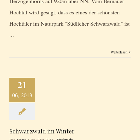
Herzogenhorns auf 920m über NN. Vom Bernauer
Hochtal wird gesagt, dass es eines der schönsten
Hochtäler im Naturpark "Südlicher Schwarzwald" ist
...
Weiterlesen
21
06, 2013
Schwarzwald im Winter
Von
Martin
|
Juni 21st, 2013
|
Eindruecke